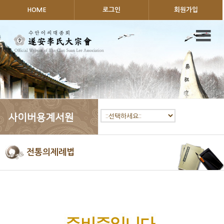
HOME
로그인
회원가입
전통의제례법