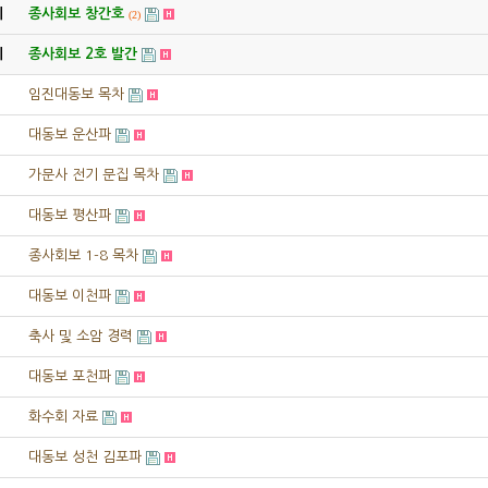
지
종사회보 창간호
(2)
지
종사회보 2호 발간
임진대동보 목차
대동보 운산파
가문사 전기 문집 목차
대동보 평산파
종사회보 1-8 목차
대동보 이천파
축사 및 소암 경력
대동보 포천파
화수회 자료
대동보 성천 김포파