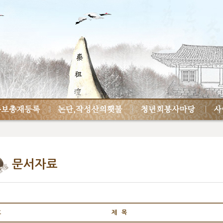
문서자료
호
제 목