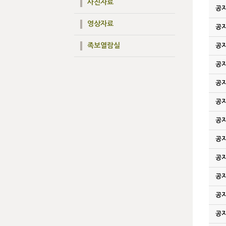
사진자료
공
영상자료
공
족보열람실
공
공
공
공
공
공
공
공
공
공