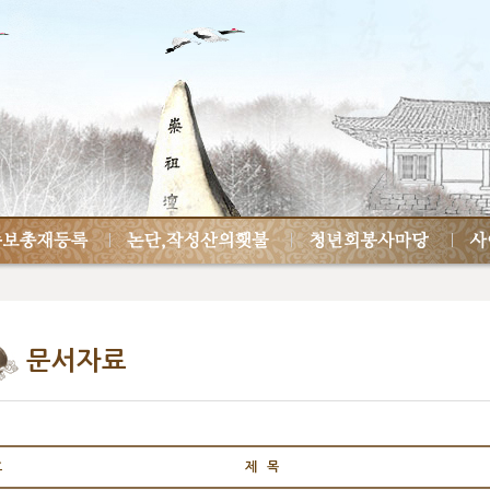
문서자료
호
제 목