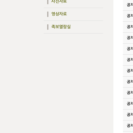
사진자료
공
영상자료
공
족보열람실
공
공
공
공
공
공
공
공
공
공