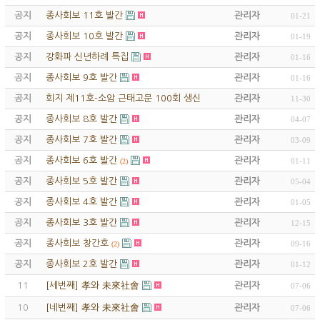
공지
종사회보 11호 발간
관리자
01-21
공지
종사회보 10호 발간
관리자
01-19
공지
강화파 신년하례 특집
관리자
01-16
공지
종사회보 9호 발간
관리자
01-16
공지
회지 제11호-소암 근태고문 100회 생신 기념 특집 등록
관리자
11-30
공지
종사회보 8호 발간
관리자
04-07
공지
종사회보 7호 발간
관리자
03-09
공지
종사회보 6호 발간
관리자
01-11
(2)
공지
종사회보 5호 발간
관리자
05-04
공지
종사회보 4호 발간
관리자
01-05
공지
종사회보 3호 발간
관리자
12-15
공지
종사회보 창간호
관리자
09-16
(2)
공지
종사회보 2호 발간
관리자
01-12
11
[세번째] 孝와 未來社會
관리자
07-06
10
[네번째] 孝와 未來社會
관리자
07-06