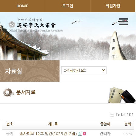
HOME
로그인
회원가입
문서자료
Total 101
번호
제 목
글쓴이
날짜
공지
종사회보 12호 발간(2025년12월)
관리자
02-25