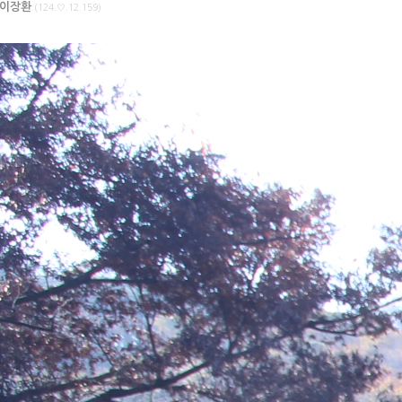
이장환
(124.♡.12.159)