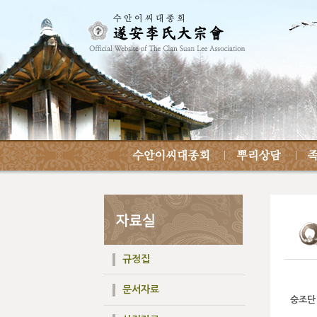
규정집
문서자료
숭조단 환