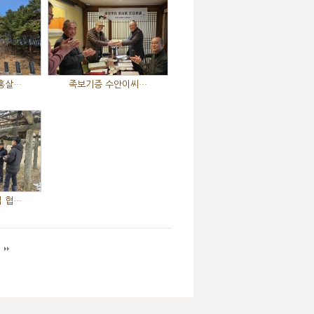
홍살…
족보기증 수안이씨…
 협…