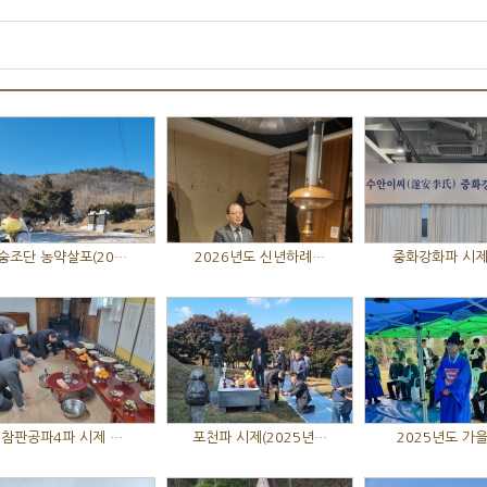
숭조단 농약살포(20…
2026년도 신년하례…
중화강화파 시제
참판공파4파 시제 …
포천파 시제(2025년…
2025년도 가