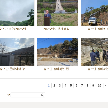
숭조단 벌초(2025년…
2025년도 춘계봉심…
숭조단 정비와 
숭조단 콘테이너 창…
숭조단 정비작업 협…
숭조단 정비작업
1
2
3
4
5
6
7
8
9
10