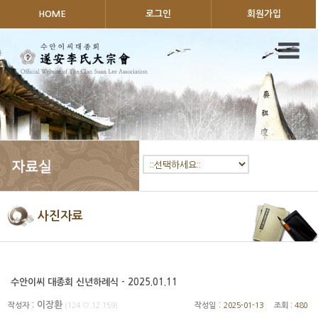
HOME
로그인
회원가입
사진자료
수안이씨 대종회 신년하례식 - 2025.01.11
:
이장환
:
작성자
(124.♡.12.159)
작성일
2025-01-13
조회
: 480