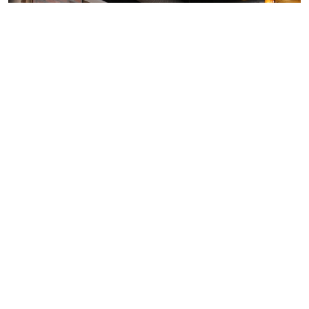
수안이씨 대종회 신년하례식을
충무로 (오발탄)에서 여러 종친분들을 모시고 성대하게 마치었습니다.
올해에도 종친분들 가정에 화목 하심과 건강 하시길 바랍니다.