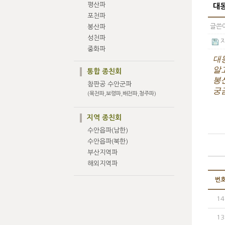
평산파
대
포천파
글쓴이
봉산파
성천파
자
중화파
대
알
통합 종친회
봉
참판공 수안군파
궁
(목천파,보령파,배천파,청주파)
지역 종친회
수안읍파(남한)
수안읍파(북한)
부산지역파
해외지역파
번
14
13