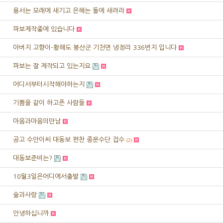
용서는 모래에 새기고 은혜는 돌에 새려라
파보제작중에 있습니다
아버지 고향이-황해도 봉산군 기천면 냉정리 336번지 입니다
파보는 잘 제작되고 있는지요
어디서부터시작해야하는지
기쁨을 같이 하고픈 사람들
마음과마음의만남
공고 수안이씨 대동보 편찬 종문수단 접수
(2)
대동보준비는?
10월3일은어디에서출발
술과사랑
안녕하십니까