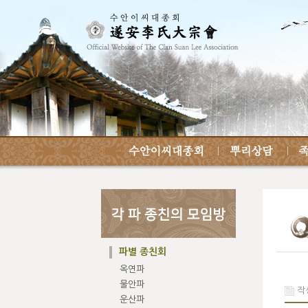
파별 종친회
옥연파
물안파
작성
운산파