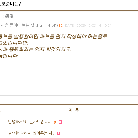
동보준비는?
 :
榮俊
신을 들여다 보는 삶!.html (4.5K)
[2]
DATE : 2009-12-03 14:10:21
동보를 발행할려면 파보를 먼저 작성해야 하는줄로
고있습니다만,
산파 종원회의는 언제 할것인지요.
금합니다.
호
제 목
안녕하세요! 인사드립니다.
(1)
필요한 자리에 있어주는 사람