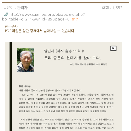
글쓴이 :
관리자
조회 : 1,653
http://www.suanlee.org/bbs/board.php?
bo_table=g_2_1&wr_id=89&page=0
[917]
권두종사
PDF 파일은 상단 링크에서 받아보실 수 있습니다.