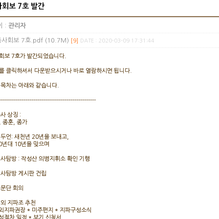
회보 7호 발간
 :
관리자
사회보 7호.pdf (10.7M)
[9]
DATE : 2020-03-09 17:31:44
회보 7호가 발간되었습니다.
를 클릭하셔서 다운받으시거나 바로 열람하시면 됩니다.
 목차는 아래와 같습니다.
-------------------------------------------------
사 상징 :
 종훈, 종가
권두언: 새천년 20년을 보내고,
20년대 10년을 맞으며
역사탐방 : 작성산 의병지휘소 확인 기행
역사탐방 게시판 건립
고문단 회의
해외 지파조 추천
해외지파권장 * 미주편지 * 지파구성소식
구성절차 일정 * 보기 신청서