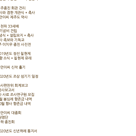
제주종친 회관 건리
향사와 겸한 개관식 * 축사
수안이씨 제주도 약사
배천파 33세배
기념비 건립
념식 * 설립요지 * 축사
종사 족보와 기독교
제주 이치우 종친 사진전
2019년도 정선 칠현제
향 소식 * 칠현제 유래
수안이씨 신작 홀기
2020년도 조상 섬기기 일정
종사편찬위 회계보고
감사보고서
종사 사료 조사연구원 모집
5월 봉심례 향존금 내역
10월 향사 향존금 내역
수안이씨 대종회
임원명단
산하 종친회
2020년도 신년하례 통지서