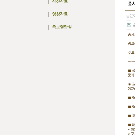
사진자료
종사
영상자료
글쓴이
종
족보열람실
종사
링크
주요
------
■ 종
중기,
◈ 
20
■ 
■ 
■ 
■ 
* 
* 