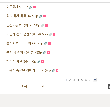
권두종사 5-33p
회지 목차 목록 34-53p
임진대동보 목차 54-58p
가문사 전기 문집 목차 59-65p
종사회보 1-8 목차 66-70p
축사 및 소암 경력 71-85p
화수회 자료 86-110p
대종회 숭조단 정착기 111-154p
2
3
4
5
6
7
1