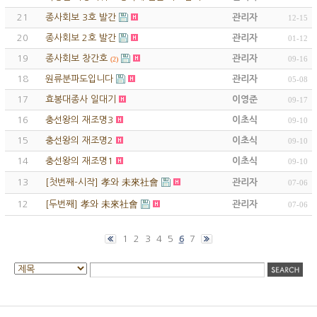
21
종사회보 3호 발간
관리자
12-15
20
종사회보 2호 발간
관리자
01-12
19
종사회보 창간호
관리자
09-16
(2)
18
원류분파도입니다
관리자
05-08
17
효봉대종사 일대기
이영준
09-17
16
충선왕의 재조명3
이초식
09-10
15
충선왕의 재조명2
이초식
09-10
14
충선왕의 재조명1
이초식
09-10
13
[첫번째-시작] 孝와 未來社會
관리자
07-06
12
[두번째] 孝와 未來社會
관리자
07-06
1
2
3
4
5
7
6