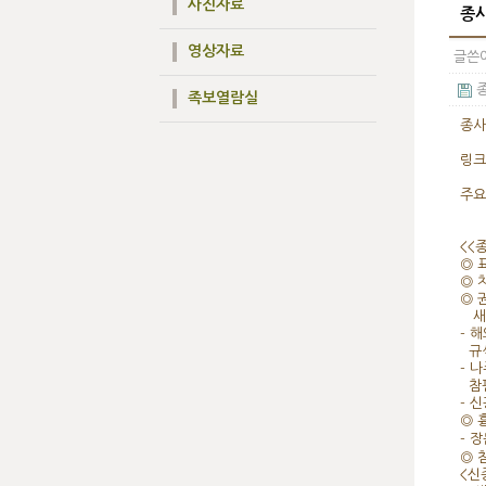
사진자료
종사
영상자료
글쓴이
종
족보열람실
종사
링크
주요
<<
◎ 
◎ 
◎ 
새
- 
규석
- 
참판
- 
◎ 
- 
◎ 
<신