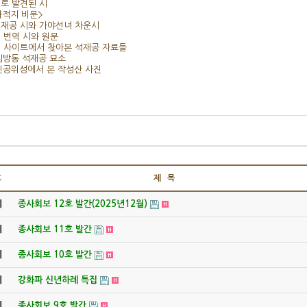
새로 발견된 시
적지 비문>
석재공 시와 가야선녀 차운시
새 번역 시와 원문
웹 사이트에서 찾아본 석재공 자료들
심방동 석재공 묘소
인공위성에서 본 작성산 사진
호
제 목
지
종사회보 12호 발간(2025년12월)
지
종사회보 11호 발간
지
종사회보 10호 발간
지
강화파 신년하례 특집
지
종사회보 9호 발간