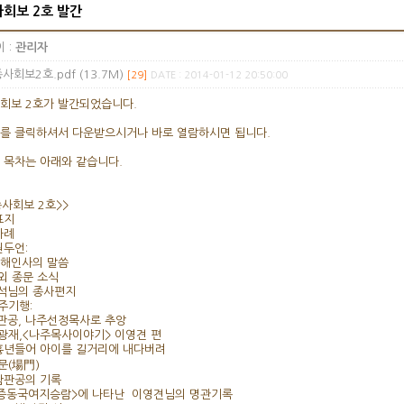
회보 2호 발간
 :
관리자
사회보2호.pdf (13.7M)
[29]
DATE : 2014-01-12 20:50:00
회보 2호가 발간되었습니다.
를 클릭하셔서 다운받으시거나 바로 열람하시면 됩니다.
 목차는 아래와 같습니다.
종사회보 2호>>
표지
차례
권두언:
해인사의 말씀
해외 종문 소식
님의 종사편지
나주기행:
공, 나주선정목사로 추앙
신광재,<나주목사이야기> 이영견 편
흉년들어 아이를 길거리에 내다버려
장문(場門)
참판공의 기록
증동국여지승람>에 나타난 이영견님의 명관기록